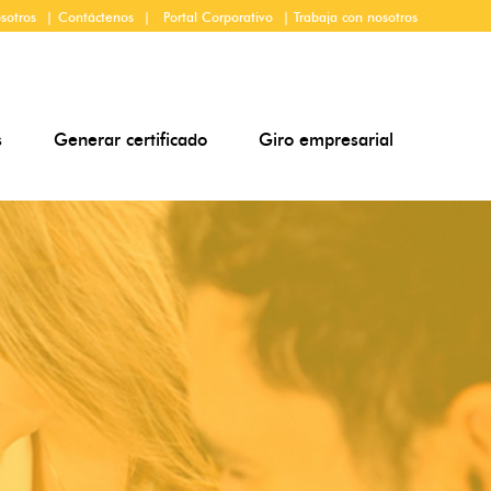
sotros
|
Contáctenos
|
Portal Corporativo
| Trabaja con nosotros
s
Generar certificado
Giro empresarial