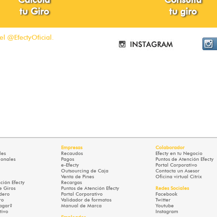
tu Giro
tu giro
el @EfectyOficial.
Empresas
Colaborador
les
Recaudos
Efecty en tu Negocio
ionales
Pagos
Puntos de Atención Efecty
e-Efecty
Portal Corporativo
Outsourcing de Caja
Contacta un Asesor
Venta de Pines
Oficina virtual Citrix
ción Efecty
Recargas
e Giros
Puntos de Atención Efecty
Redes Sociales
dero
Portal Corporativo
Facebook
ro
Validador de formatos
Twitter
agar?
Manual de Marca
Youtube
tivo
Instagram