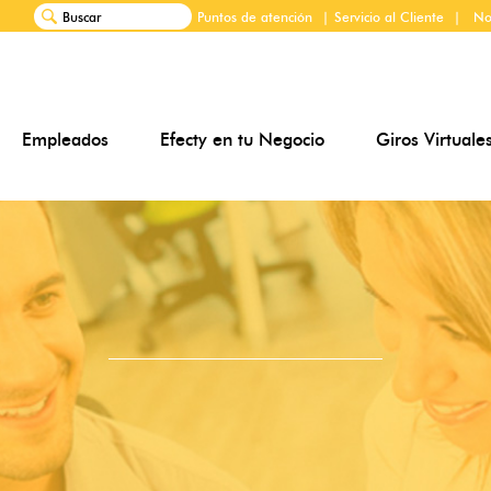
Puntos de atención
|
Servicio al Cliente
|
No
Empleados
Efecty en tu Negocio
Giros Virtuale